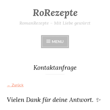
RoRezepte
Skip
to
content
RomanRezepte – Mit Liebe gewürzt
MENU
Kontaktanfrage
← Zurück
Vielen Dank für deine Antwort. ✨