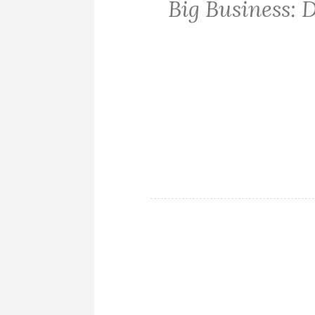
Big Business:
ALLGEMEIN
·
BOWLE
·
GETRÄNKE
·
REZEPTE