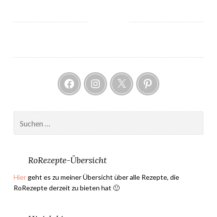
u
e
r
s
c
h
Facebook
Instagram
Twitter
Pintere
e
i
n
u
Suchen
n
nach:
g
A
RoRezepte-Übersicht
p
r
Hier
geht es zu meiner Übersicht über alle Rezepte, die
i
RoRezepte derzeit zu bieten hat 🙂
l
–