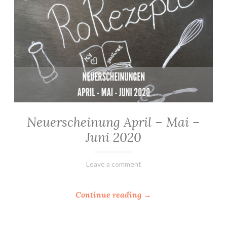
Neuerscheinung April – Mai –
ALLGEMEIN
·
Juni 2020
NEWS
20.
Elly
Leave a comment
Mai
2020
“
Continue reading
→
N
e