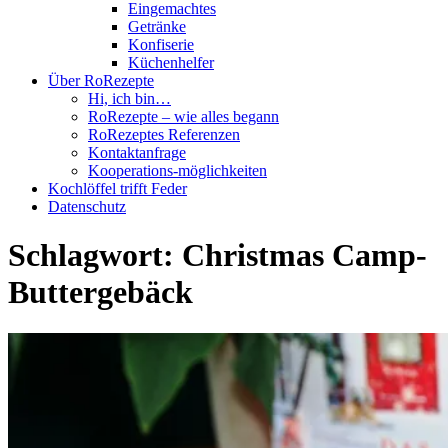
Eingemachtes
Getränke
Konfiserie
Küchenhelfer
Über RoRezepte
Hi, ich bin…
RoRezepte – wie alles begann
RoRezeptes Referenzen
Kontaktanfrage
Kooperations-möglichkeiten
Kochlöffel trifft Feder
Datenschutz
Schlagwort:
Christmas Camp-
Buttergebäck