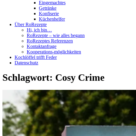
Eingemachtes
Getränke
Konfiserie
Küchenhelfer
Über RoRezepte
Hi, ich bin…
RoRezepte – wie alles begann
RoRezeptes Referenzen
Kontaktanfrage
Kooperations-möglichkeiten
Kochlöffel trifft Feder
Datenschutz
Schlagwort:
Cosy Crime