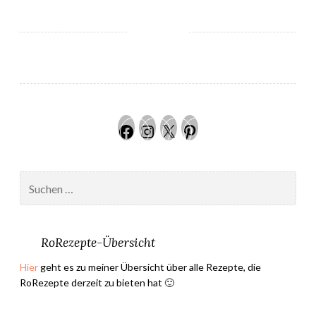
u
e
r
s
c
h
e
Facebook
Instagram
Twitter
Pinteres
i
n
u
Suchen
n
nach:
g
J
u
RoRezepte-Übersicht
l
Hier
geht es zu meiner Übersicht über alle Rezepte, die
i
RoRezepte derzeit zu bieten hat 🙂
–
A