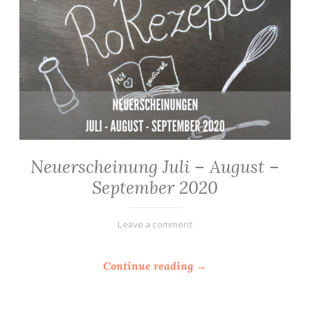
Neuerscheinung Juli – August –
ALLGEMEIN
·
September 2020
NEWS
21.
Elly
Leave a comment
Oktober
2020
“
Continue reading
→
N
e