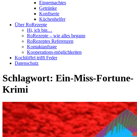
Eingemachtes
Getränke
Konfiserie
Küchenhelfer
Über RoRezepte
Hi, ich bin…
RoRezepte – wie alles begann
RoRezeptes Referenzen
Kontaktanfrage
Kooperations-möglichkeiten
Kochlöffel trifft Feder
Datenschutz
Schlagwort:
Ein-Miss-Fortune-
Krimi