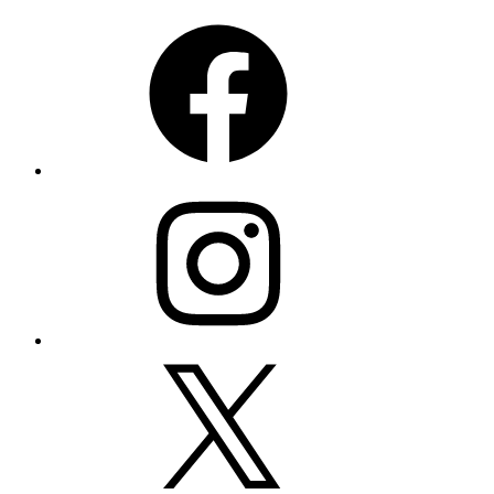
vom
Oktober
Facebook
Schuss
2023
–
Jana
DeLeon”
Instagram
Twitter