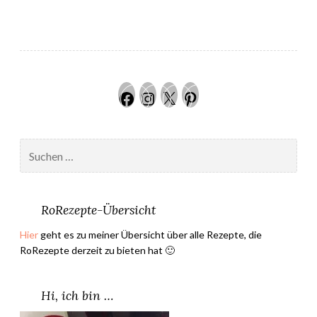
a
r
b
e
r
Facebook
Instagram
Twitter
Pinteres
s
i
r
Suchen
u
nach:
p
”
RoRezepte-Übersicht
Hier
geht es zu meiner Übersicht über alle Rezepte, die
RoRezepte derzeit zu bieten hat 🙂
Hi, ich bin …