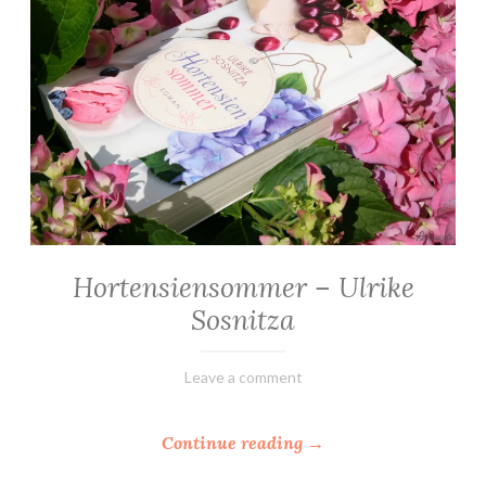
Hortensiensommer – Ulrike
ALLGEMEIN
·
Sosnitza
ROMANE
1.
Elly
Leave a comment
September
2018
“
Continue reading
→
H