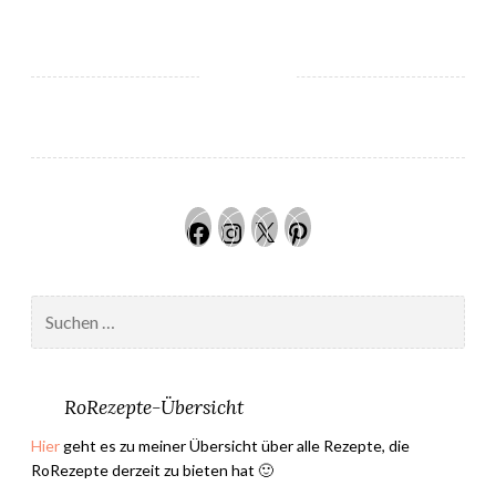
o
r
t
e
n
s
i
e
Facebook
Instagram
Twitter
Pinteres
n
s
o
Suchen
m
nach:
m
e
r
RoRezepte-Übersicht
–
Hier
geht es zu meiner Übersicht über alle Rezepte, die
U
RoRezepte derzeit zu bieten hat 🙂
l