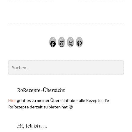
h
e
s
”
Facebook
Instagram
Twitter
Pinteres
Suchen
nach:
RoRezepte-Übersicht
Hier
geht es zu meiner Übersicht über alle Rezepte, die
RoRezepte derzeit zu bieten hat 🙂
Hi, ich bin …