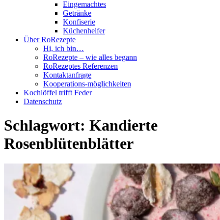
Eingemachtes
Getränke
Konfiserie
Küchenhelfer
Über RoRezepte
Hi, ich bin…
RoRezepte – wie alles begann
RoRezeptes Referenzen
Kontaktanfrage
Kooperations-möglichkeiten
Kochlöffel trifft Feder
Datenschutz
Schlagwort:
Kandierte
Rosenblütenblätter