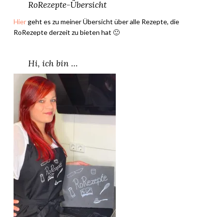
1
RoRezepte-Übersicht
J
Hier
geht es zu meiner Übersicht über alle Rezepte, die
a
RoRezepte derzeit zu bieten hat 🙂
h
r
w
Hi, ich bin …
w
w
.
r
o
r
e
z
e
p
t
e