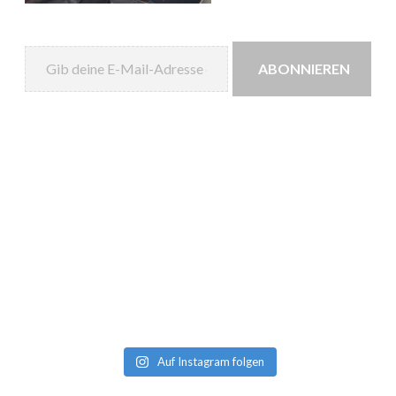
.
c
Gib deine E-Mail-Adresse ein ...
o
m
ABONNIEREN
”
Auf Instagram folgen