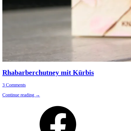
Allgemein
·
Rhabarberchutney mit Kürbis
Chutney
·
22.
Elly
3 Comments
Eingemachtes
August
·
“Rhabarberchutney
Continue reading
→
2018
25.
Rezepte
mit
Oktober
Facebook
Kürbis”
2023