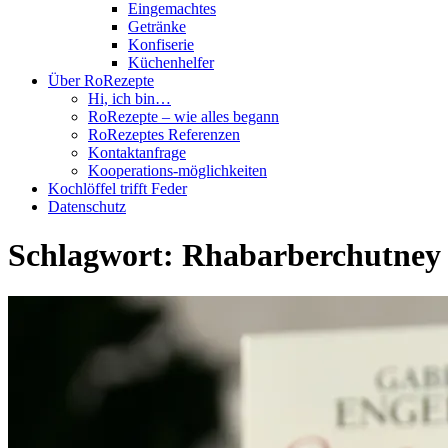
Eingemachtes
Getränke
Konfiserie
Küchenhelfer
Über RoRezepte
Hi, ich bin…
RoRezepte – wie alles begann
RoRezeptes Referenzen
Kontaktanfrage
Kooperations-möglichkeiten
Kochlöffel trifft Feder
Datenschutz
Schlagwort:
Rhabarberchutney 