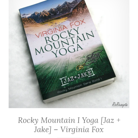
Rocky Mountain I Yoga [Jaz +
ALLGEMEIN
·
Jake] – Virginia Fox
KRIMINALROMANE
/