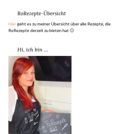
Y
o
RoRezepte-Übersicht
g
Hier
geht es zu meiner Übersicht über alle Rezepte, die
a
RoRezepte derzeit zu bieten hat 🙂
[
J
a
Hi, ich bin …
z
+
J
a
k
e
]
–
V
i
r