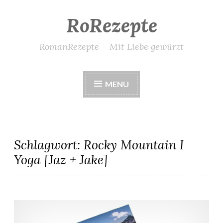
RoRezepte
Skip
to
content
RomanRezepte – Mit Liebe gewürzt
MENU
Schlagwort:
Rocky Mountain I
Yoga [Jaz + Jake]
Rocky Mountain I Yoga [Jaz + Jake] – Virginia Fox