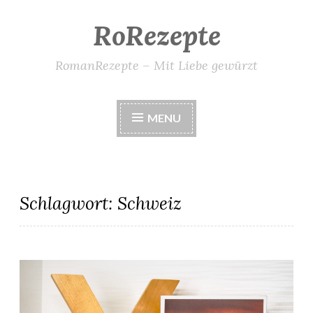
RoRezepte
Skip
to
content
RomanRezepte – Mit Liebe gewürzt
MENU
Schlagwort:
Schweiz
Liestal in Flammen – Ina Haller