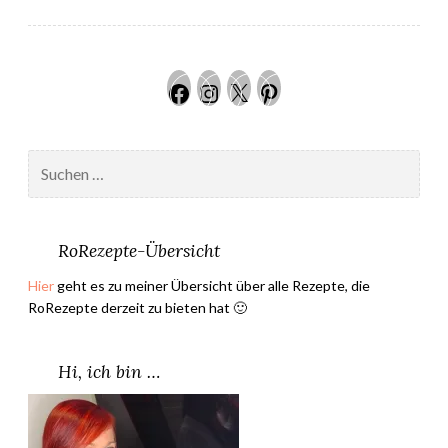
ä
s
e
Facebook
Instagram
Twitter
Pinteres
–
I
n
Suchen
a
nach:
H
a
l
RoRezepte-Übersicht
l
Hier
geht es zu meiner Übersicht über alle Rezepte, die
e
RoRezepte derzeit zu bieten hat 🙂
r
”
Hi, ich bin …