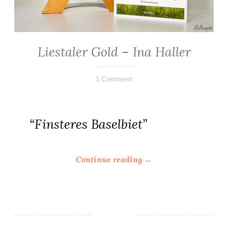
–
I
n
a
Liestaler Gold – Ina Haller
ALLGEMEIN
H
·
a
KRIMINALROMANE
26.
Elly
1 Comment
/
l
August
THRILLER
l
2023
e
r
“Finsteres Baselbiet”
”
“
Continue reading
→
L
i
e
s
t