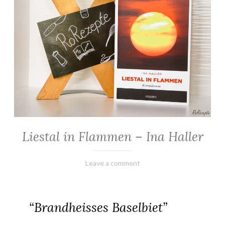
Liestal in Flammen – Ina Haller
ALLGEMEIN
·
KRIMINALROMANE
16.
Elly
Leave a comment
/
September
THRILLER
2023
“Brandheisses Baselbiet”