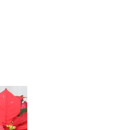
Zimt-
Blaubeermarmelade