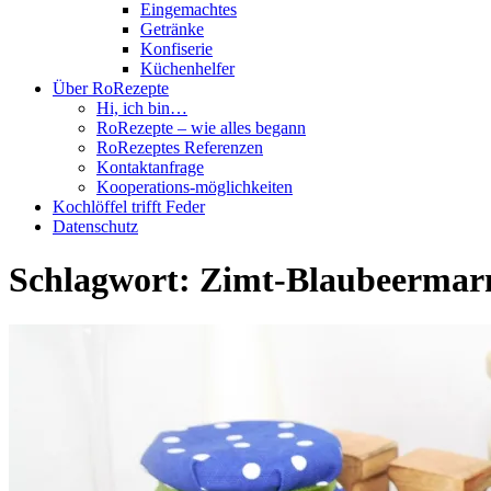
Eingemachtes
Getränke
Konfiserie
Küchenhelfer
Über RoRezepte
Hi, ich bin…
RoRezepte – wie alles begann
RoRezeptes Referenzen
Kontaktanfrage
Kooperations-möglichkeiten
Kochlöffel trifft Feder
Datenschutz
Schlagwort:
Zimt-Blaubeermar