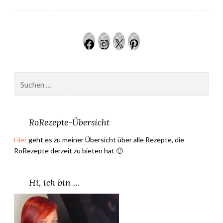
n
u
n
Facebook
Instagram
Twitter
Pinteres
d
S
c
Suchen
h
nach:
o
k
o
RoRezepte-Übersicht
l
Hier
geht es zu meiner Übersicht über alle Rezepte, die
a
RoRezepte derzeit zu bieten hat 🙂
d
e
–
Hi, ich bin …
A
m
a