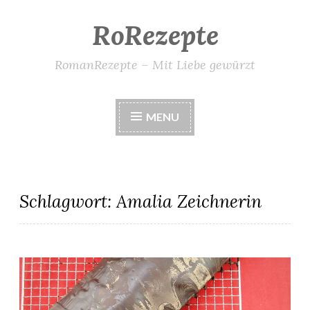
RoRezepte
Skip
to
content
RomanRezepte – Mit Liebe gewürzt
MENU
Schlagwort:
Amalia Zeichnerin
Thomas‘ veganer Marmorkuchen mit Orange