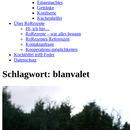
Eingemachtes
Getränke
Konfiserie
Küchenhelfer
Über RoRezepte
Hi, ich bin…
RoRezepte – wie alles begann
RoRezeptes Referenzen
Kontaktanfrage
Kooperations-möglichkeiten
Kochlöffel trifft Feder
Datenschutz
Schlagwort:
blanvalet