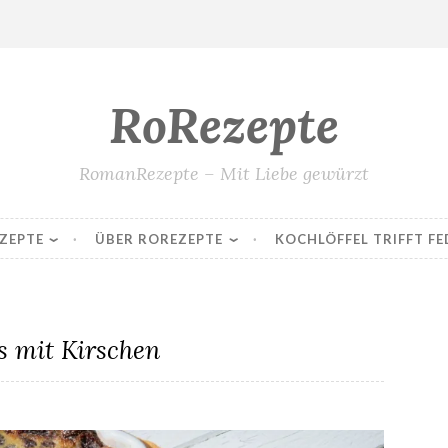
RoRezepte
RomanRezepte – Mit Liebe gewürzt
ZEPTE
ÜBER ROREZEPTE
KOCHLÖFFEL TRIFFT FE
s mit Kirschen
Clafoutis mit Kirschen