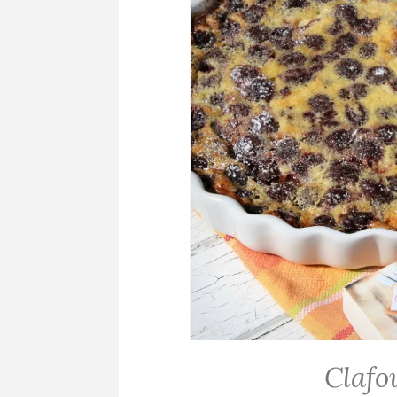
Clafo
ALLGEMEIN
·