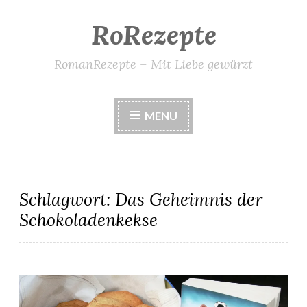
RoRezepte
Skip
to
content
RomanRezepte – Mit Liebe gewürzt
MENU
Schlagwort:
Das Geheimnis der
Schokoladenkekse
Pecan Chews