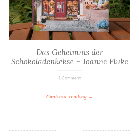
Das Geheimnis der
ALLGEMEIN
·
Schokoladenkekse – Joanne Fluke
KRIMINALROMANE
/
THRILLER
26.
Elly
1 Comment
Juni
2021
“
Continue reading
→
D
a
s
G
e