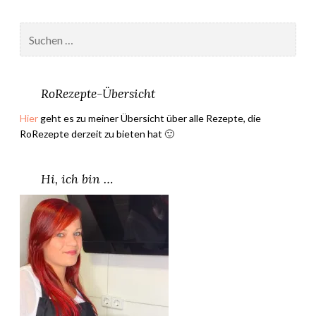
d
u
e
Suchen
n
n
nach:
g
k
A
e
p
RoRezepte-Übersicht
k
r
s
Hier
geht es zu meiner Übersicht über alle Rezepte, die
i
e
RoRezepte derzeit zu bieten hat 🙂
l
–
2
J
0
Hi, ich bin …
o
2
a
1
n
”
n
e
F
l
u