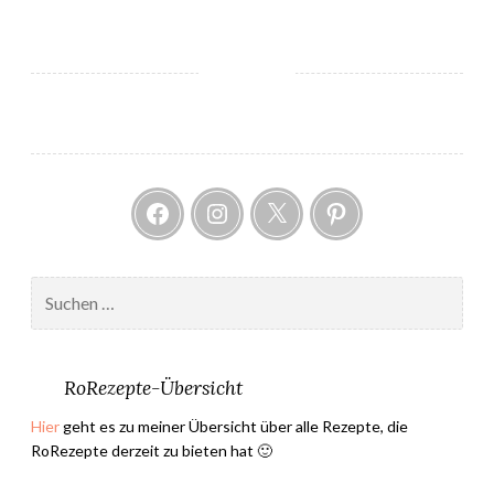
o
n
n
a
s
R
i
Facebook
Instagram
Twitter
Pintere
c
o
t
t
Suchen
a
nach:
-
K
RoRezepte-Übersicht
e
k
Hier
geht es zu meiner Übersicht über alle Rezepte, die
s
RoRezepte derzeit zu bieten hat 🙂
e