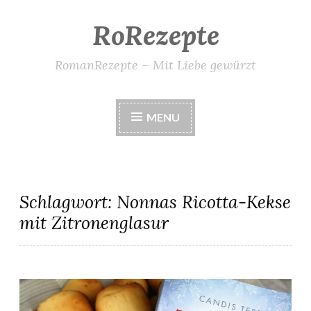
RoRezepte
Skip
to
content
RomanRezepte – Mit Liebe gewürzt
MENU
Schlagwort:
Nonnas Ricotta-Kekse
mit Zitronenglasur
Nonnas Ricotta-Kekse mit Zitronenglasur