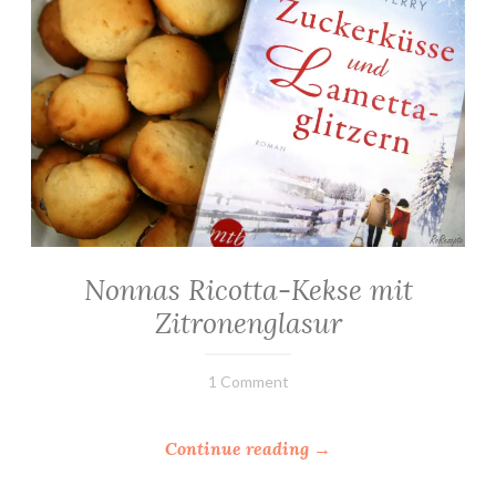
Nonnas Ricotta-Kekse mit
ALLGEMEIN
·
Zitronenglasur
BACKEN
·
GEBÄCK
3.
Elly
1 Comment
·
Februar
REZEPTE
2019
“
Continue reading
→
N