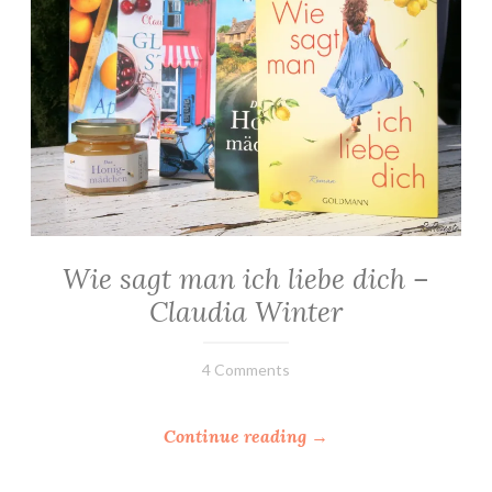
Wie sagt man ich liebe dich –
ALLGEMEIN
·
Claudia Winter
ROMANE
15.
Elly
4 Comments
Juni
2020
“
Continue reading
→
W
i