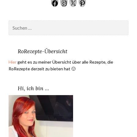
Facebook
Instagram
Twitter
Pinteres
n
P
a
Suchen
r
nach:
i
s
–
RoRezepte-Übersicht
F
Hier
geht es zu meiner Übersicht über alle Rezepte, die
i
RoRezepte derzeit zu bieten hat 🙂
o
n
a
Hi, ich bin …
B
l
u
m
”