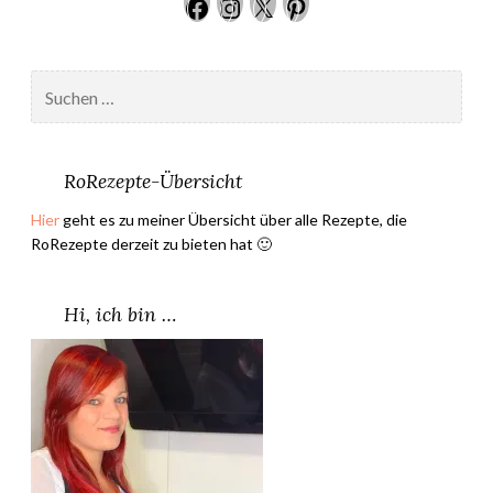
Facebook
Instagram
Twitter
Pinteres
m
u
t
Suchen
t
nach:
e
r
s
RoRezepte-Übersicht
R
Hier
geht es zu meiner Übersicht über alle Rezepte, die
i
RoRezepte derzeit zu bieten hat 🙂
b
i
s
Hi, ich bin …
e
l
s
c
h
n