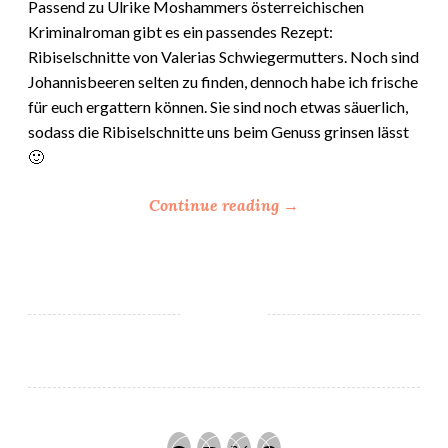
Passend zu Ulrike Moshammers österreichischen
Kriminalroman gibt es ein passendes Rezept:
Ribiselschnitte von Valerias Schwiegermutters. Noch sind
Johannisbeeren selten zu finden, dennoch habe ich frische
für euch ergattern können. Sie sind noch etwas säuerlich,
sodass die Ribiselschnitte uns beim Genuss grinsen lässt
🙂
“
Continue reading
→
S
c
h
w
i
e
g
e
r