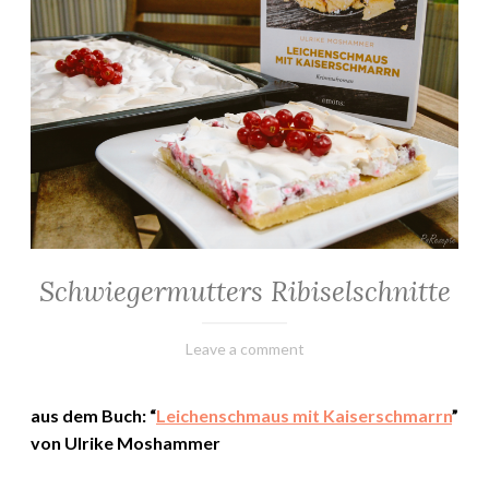
Schwiegermutters Ribiselschnitte
ALLGEMEIN
·
BACKEN
30.
Elly
Leave a comment
·
April
KUCHEN
&
2023
aus dem Buch: “
Leichenschmaus mit Kaiserschmarrn
”
TORTEN
·
von Ulrike Moshammer
REZEPTE