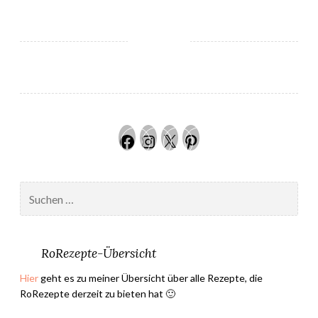
a
i
r
e
s
L
i
Facebook
Instagram
Twitter
Pinteres
e
b
l
Suchen
i
nach:
n
g
s
RoRezepte-Übersicht
n
Hier
geht es zu meiner Übersicht über alle Rezepte, die
a
RoRezepte derzeit zu bieten hat 🙂
c