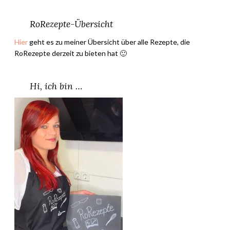
t
t
RoRezepte-Übersicht
”
Hier
geht es zu meiner Übersicht über alle Rezepte, die
RoRezepte derzeit zu bieten hat 🙂
Hi, ich bin …