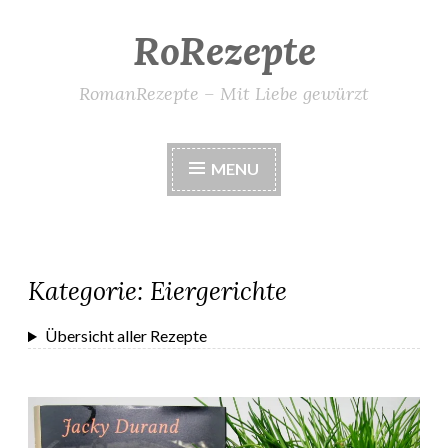
RoRezepte
Skip
to
content
RomanRezepte – Mit Liebe gewürzt
MENU
Kategorie:
Eiergerichte
Übersicht aller Rezepte
Frühlingsomelett