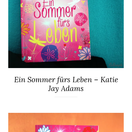
Ein Sommer fürs Leben – Katie
ALLGEMEIN
·
Jay Adams
ROMANE
25.
Elly
August
2018