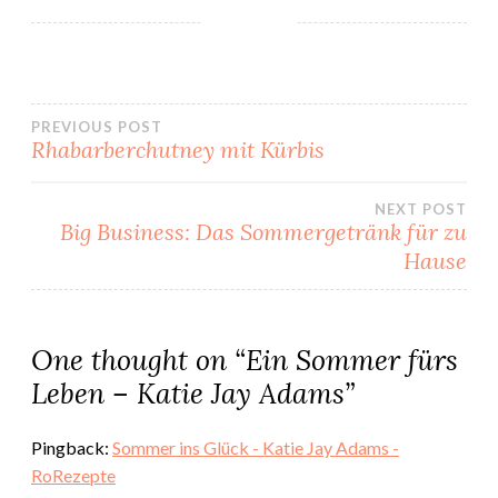
Beitragsnavigation
PREVIOUS POST
Rhabarberchutney mit Kürbis
NEXT POST
Big Business: Das Sommergetränk für zu
Hause
One thought on “
Ein Sommer fürs
Leben – Katie Jay Adams
”
Pingback:
Sommer ins Glück - Katie Jay Adams -
RoRezepte