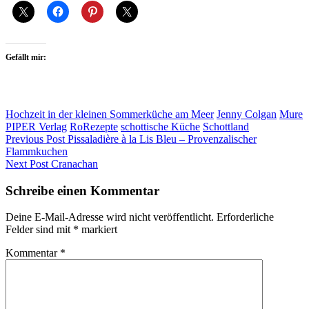
Gefällt mir:
Hochzeit in der kleinen Sommerküche am Meer
Jenny Colgan
Mure
PIPER Verlag
RoRezepte
schottische Küche
Schottland
Beitragsnavigation
Previous Post
Pissaladière à la Lis Bleu – Provenzalischer
Flammkuchen
Next Post
Cranachan
Schreibe einen Kommentar
Deine E-Mail-Adresse wird nicht veröffentlicht.
Erforderliche
Felder sind mit
*
markiert
Kommentar
*