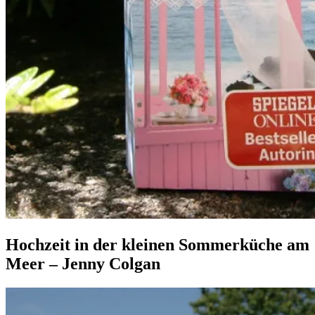
Hochzeit
Allgemein
in
·
Hochzeit in der kleinen Sommerküche am
der
Romane
Meer – Jenny Colgan
kleinen
Sommerküche
am
15.
Elly
Meer
Juni