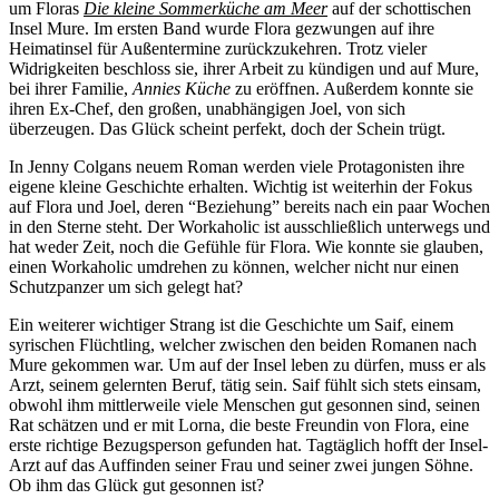
um Floras
Die kleine Sommerküche am Meer
auf der schottischen
Insel Mure. Im ersten Band wurde Flora gezwungen auf ihre
Heimatinsel für Außentermine zurückzukehren. Trotz vieler
Widrigkeiten beschloss sie, ihrer Arbeit zu kündigen und auf Mure,
bei ihrer Familie,
Annies Küche
zu eröffnen. Außerdem konnte sie
ihren Ex-Chef, den großen, unabhängigen Joel, von sich
überzeugen. Das Glück scheint perfekt, doch der Schein trügt.
In Jenny Colgans neuem Roman werden viele Protagonisten ihre
eigene kleine Geschichte erhalten. Wichtig ist weiterhin der Fokus
auf Flora und Joel, deren “Beziehung” bereits nach ein paar Wochen
in den Sterne steht. Der Workaholic ist ausschließlich unterwegs und
hat weder Zeit, noch die Gefühle für Flora. Wie konnte sie glauben,
einen Workaholic umdrehen zu können, welcher nicht nur einen
Schutzpanzer um sich gelegt hat?
Ein weiterer wichtiger Strang ist die Geschichte um Saif, einem
syrischen Flüchtling, welcher zwischen den beiden Romanen nach
Mure gekommen war. Um auf der Insel leben zu dürfen, muss er als
Arzt, seinem gelernten Beruf, tätig sein. Saif fühlt sich stets einsam,
obwohl ihm mittlerweile viele Menschen gut gesonnen sind, seinen
Rat schätzen und er mit Lorna, die beste Freundin von Flora, eine
erste richtige Bezugsperson gefunden hat. Tagtäglich hofft der Insel-
Arzt auf das Auffinden seiner Frau und seiner zwei jungen Söhne.
Ob ihm das Glück gut gesonnen ist?