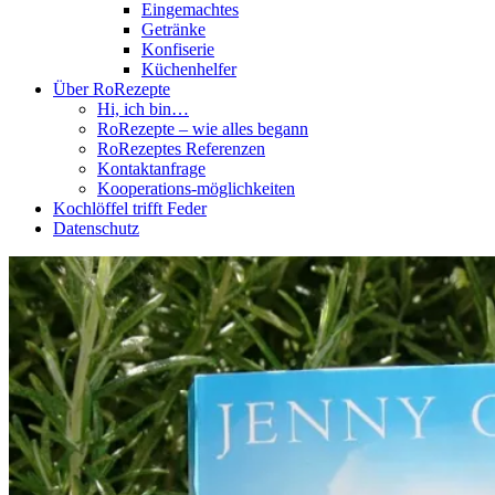
Eingemachtes
Getränke
Konfiserie
Küchenhelfer
Über RoRezepte
Hi, ich bin…
RoRezepte – wie alles begann
RoRezeptes Referenzen
Kontaktanfrage
Kooperations-möglichkeiten
Kochlöffel trifft Feder
Datenschutz