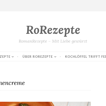
RoRezepte
RomanRezepte – Mit Liebe gewürzt
ZEPTE
ÜBER ROREZEPTE
KOCHLÖFFEL TRIFFT FE
nencreme
Auberginencreme