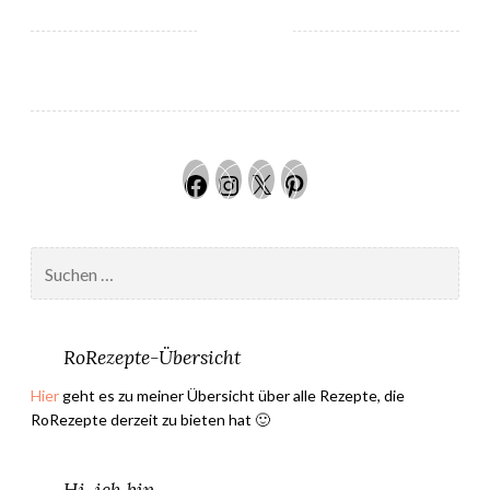
i
M
ü
l
l
e
Facebook
Instagram
Twitter
Pinteres
r
s
S
Suchen
c
nach:
h
o
k
RoRezepte-Übersicht
o
Hier
geht es zu meiner Übersicht über alle Rezepte, die
t
RoRezepte derzeit zu bieten hat 🙂
a
l
e
Hi, ich bin …