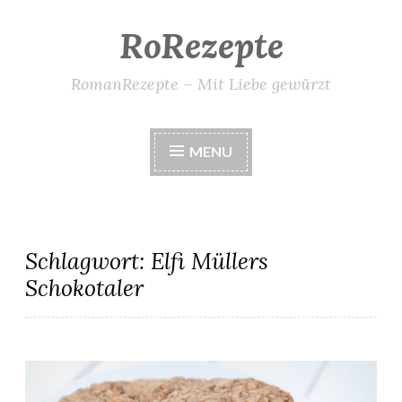
RoRezepte
Skip
to
content
RomanRezepte – Mit Liebe gewürzt
MENU
Schlagwort:
Elfi Müllers
Schokotaler
Elfi Müllers Schokotaler