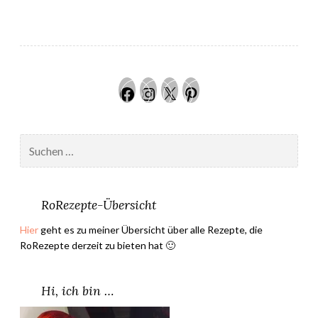
H
a
s
e
l
Facebook
Instagram
Twitter
Pinteres
n
u
s
Suchen
s
nach:
p
a
s
RoRezepte-Übersicht
t
Hier
geht es zu meiner Übersicht über alle Rezepte, die
e
RoRezepte derzeit zu bieten hat 🙂
”
Hi, ich bin …