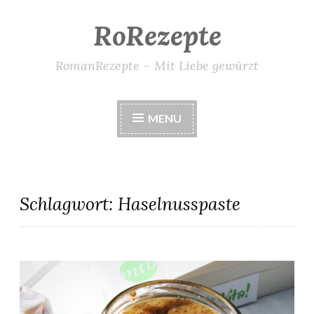
RoRezepte
Skip
to
content
RomanRezepte – Mit Liebe gewürzt
MENU
Schlagwort:
Haselnusspaste
Omas Haselnusspaste