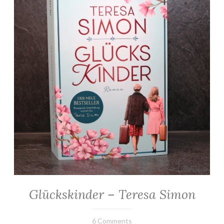
”
Glückskinder – Teresa Simon
ALLGEMEIN
·
ROMANE
6.
Elly
6 Comments