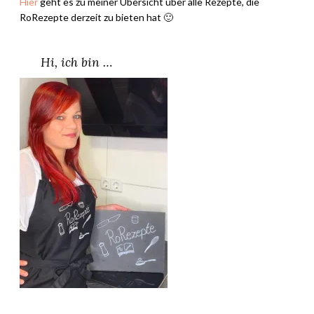
i
Hier
geht es zu meiner Übersicht über alle Rezepte, die
RoRezepte derzeit zu bieten hat 🙂
–
J
u
Hi, ich bin …
n
i
2
0
2
0
”