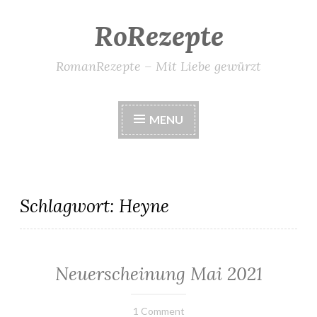
RoRezepte
Skip
to
content
RomanRezepte – Mit Liebe gewürzt
MENU
Schlagwort:
Heyne
Neuerscheinung Mai 2021
ALLGEMEIN
·
NEWS
31.
Elly
1 Comment