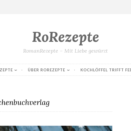
RoRezepte
RomanRezepte – Mit Liebe gewürzt
ZEPTE
ÜBER ROREZEPTE
KOCHLÖFFEL TRIFFT FE
schenbuchverlag
Marzipan-Nuss-Schnecken