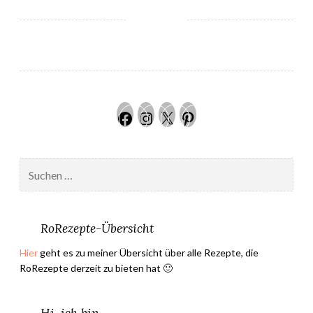
m
e
d
e
c
a
Facebook
Instagram
Twitter
Pinteres
r
a
m
Suchen
e
nach:
l
a
u
RoRezepte-Übersicht
b
Hier
geht es zu meiner Übersicht über alle Rezepte, die
e
RoRezepte derzeit zu bieten hat 🙂
u
r
r
Hi, ich bin …