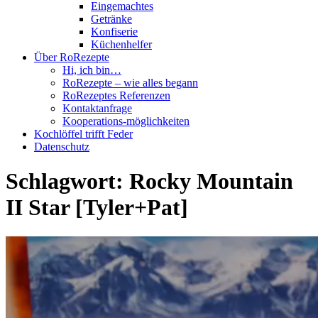
Eingemachtes
Getränke
Konfiserie
Küchenhelfer
Über RoRezepte
Hi, ich bin…
RoRezepte – wie alles begann
RoRezeptes Referenzen
Kontaktanfrage
Kooperations-möglichkeiten
Kochlöffel trifft Feder
Datenschutz
Schlagwort:
Rocky Mountain
II Star [Tyler+Pat]