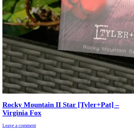
Rocky
Allgemein
Mountain
·
Rocky Mountain II Star [Tyler+Pat] –
II
Kriminalromane
Virginia Fox
Star
/
[Tyler+Pat]
Thriller
–
·
12.
Elly
Leave a comment
Virginia
Romane
Mai