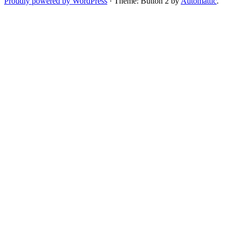
Proudly powered by WordPress
·
Theme: Button 2 by
Automattic
.