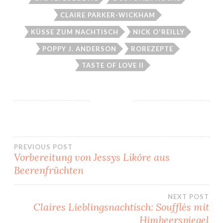
CLAIRE PARKER-WICKHAM
KÜSSE ZUM NACHTISCH
NICK O'REILLY
POPPY J. ANDERSON
ROREZEPTE
TASTE OF LOVE II
Beitragsnavigation
PREVIOUS POST
Vorbereitung von Jessys Liköre aus
Beerenfrüchten
NEXT POST
Claires Lieblingsnachtisch: Soufflés mit
Himbeerspiegel