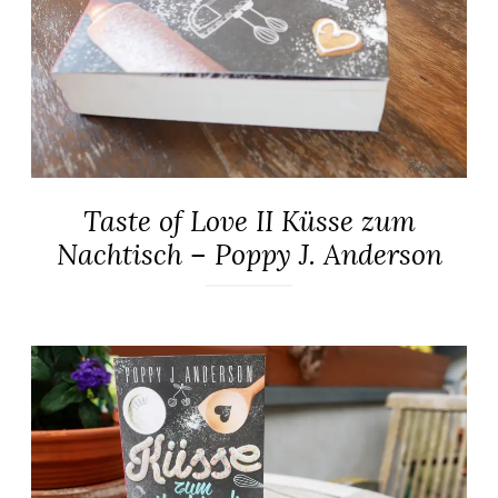
Taste of Love II Küsse zum
ALLGEMEIN
·
Nachtisch – Poppy J. Anderson
ROMANE
22.
Elly
September
2017