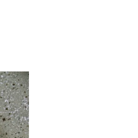
Traumtörtchen
–
Julia
Simon