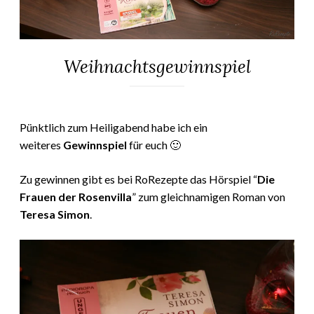
Weihnachtsgewinnspiel
ALLGEMEIN
24.
Elly
Dezember
Pünktlich zum Heiligabend habe ich ein
2017
weiteres
Gewinnspiel
für euch 🙂
Zu gewinnen gibt es bei RoRezepte das Hörspiel “
Die
Frauen der Rosenvilla
” zum gleichnamigen Roman von
Teresa Simon
.