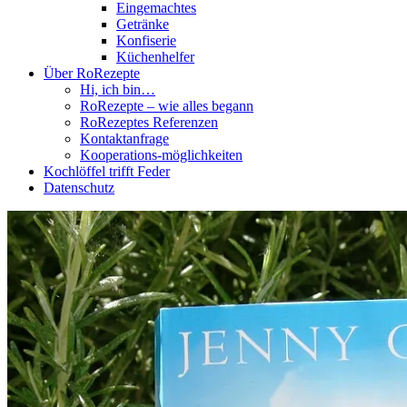
Eingemachtes
Getränke
Konfiserie
Küchenhelfer
Über RoRezepte
Hi, ich bin…
RoRezepte – wie alles begann
RoRezeptes Referenzen
Kontaktanfrage
Kooperations-möglichkeiten
Kochlöffel trifft Feder
Datenschutz