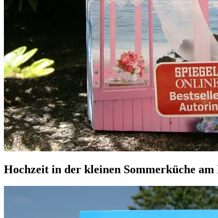
Allgemein
·
Hochzeit in der kleinen Sommerküche am
Romane
15.
Elly
Juni
2019
16.
Oktober