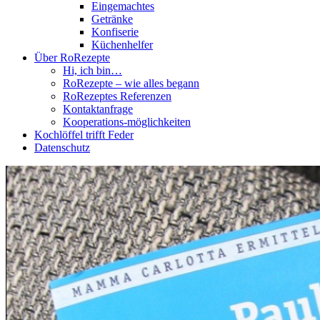
Eingemachtes
Getränke
Konfiserie
Küchenhelfer
Über RoRezepte
Hi, ich bin…
RoRezepte – wie alles begann
RoRezeptes Referenzen
Kontaktanfrage
Kooperations-möglichkeiten
Kochlöffel trifft Feder
Datenschutz