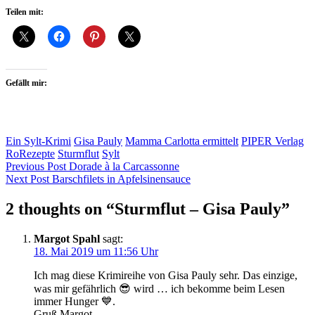
Teilen mit:
Gefällt mir:
Ein Sylt-Krimi
Gisa Pauly
Mamma Carlotta ermittelt
PIPER Verlag
RoRezepte
Sturmflut
Sylt
Beitragsnavigation
Previous Post
Dorade à la Carcassonne
Next Post
Barschfilets in Apfelsinensauce
2 thoughts on “
Sturmflut – Gisa Pauly
”
Margot Spahl
sagt:
18. Mai 2019 um 11:56 Uhr
Ich mag diese Krimireihe von Gisa Pauly sehr. Das einzige,
was mir gefährlich 😎 wird … ich bekomme beim Lesen
immer Hunger 💙.
Gruß Margot