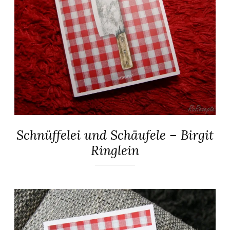
Schnüffelei und Schäufele – Birgit
ALLGEMEIN
·
Ringlein
KRIMINALROMANE
/
THRILLER
25.
Elly
Mai
2019