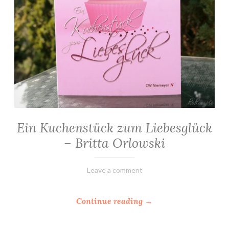
e
n
”
Ein Kuchenstück zum Liebesglück
ALLGEMEIN
·
– Britta Orlowski
ROMANE
12.
Elly
Leave a comment
Oktober
2019
“
Continue reading
→
E
i