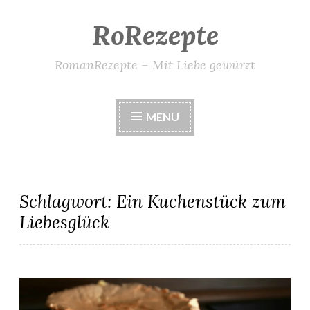
RoRezepte
Skip
to
content
RomanRezepte – Mit Liebe gewürzt
MENU
Schlagwort:
Ein Kuchenstück zum
Liebesglück
Cosimas Goldtröpfchentorte