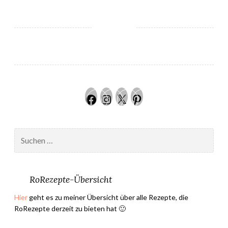
n
K
u
c
h
e
n
Facebook
Instagram
Twitter
Pinteres
s
t
ü
Suchen
c
nach:
k
z
u
RoRezepte-Übersicht
m
Hier
geht es zu meiner Übersicht über alle Rezepte, die
L
RoRezepte derzeit zu bieten hat 🙂
i
e