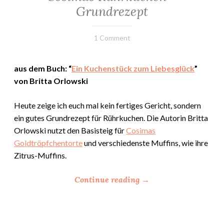
o
·
Grundrezept
r
BACKEN
·
t
KUCHEN
15.
Elly
1 Comment
e
&
Oktober
”
TORTEN
2019
·
aus dem Buch: “
Ein Kuchenstück zum Liebesglück
”
REZEPTE
von Britta Orlowski
Heute zeige ich euch mal kein fertiges Gericht, sondern
ein gutes Grundrezept für Rührkuchen. Die Autorin Britta
Orlowski nutzt den Basistei
g für
Cosimas
Goldtröpfchentorte
und verschiedenste Muffins, wie ihre
Zitrus-Muffins.
“
Continue reading
→
C
o
s