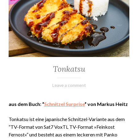
Tonkatsu
ALLGEMEIN
·
FLEISCHGERICHTE
30.
Elly
Leave a comment
·
Juni
KOCHEN
&
2024
aus dem Buch: “
Schnitzel Surprise
” von Markus Heitz
MEHR
·
REZEPTE
Tonkatsu ist eine japanische Schnitzel-Variante aus dem
“TV-Format von Sat7 VoxTL TV-Format »Feinkost
Fernost«” und besteht aus einem leckeren mit Panko