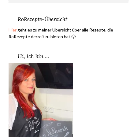
r
i
s
RoRezepte-Übersicht
e
Hier
geht es zu meiner Übersicht über alle Rezepte, die
–
RoRezepte derzeit zu bieten hat 🙂
M
a
r
Hi, ich bin …
k
u
s
H
e
i
t
z
”