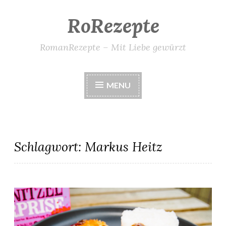
RoRezepte
Skip
to
content
RomanRezepte – Mit Liebe gewürzt
MENU
Schlagwort:
Markus Heitz
Tonkatsu