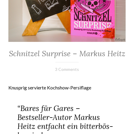
Schnitzel Surprise – Markus Heitz
ALLGEMEIN
29.
Elly
3 Comments
Juni
2024
Knusprig servierte Kochshow-Persiflage
“Bares für Gares –
Bestseller-Autor Markus
Heitz entfacht ein bitterbös-