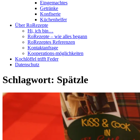
Eingemachtes
Getränke
Konfiserie
Küchenhelfer
Über RoRezepte
Hi, ich bin…
RoRezepte – wie alles begann
RoRezeptes Referenzen
Kontaktanfrage
Kooperations-möglichkeiten
Kochlöffel trifft Feder
Datenschutz
Schlagwort:
Spätzle