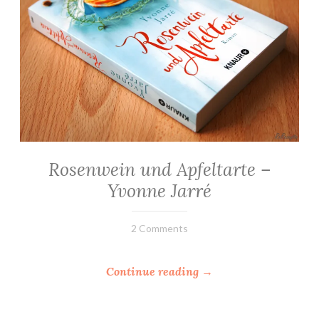
Rosenwein und Apfeltarte –
ALLGEMEIN
·
Yvonne Jarré
ROMANE
7.
Elly
2 Comments
Juli
2018
“
Continue reading
→
R
o