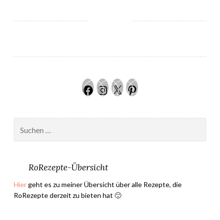
s
e
n
w
e
i
n
Facebook
Instagram
Twitter
Pinteres
u
n
d
Suchen
A
nach:
p
f
e
RoRezepte-Übersicht
l
Hier
geht es zu meiner Übersicht über alle Rezepte, die
t
RoRezepte derzeit zu bieten hat 🙂
a
r