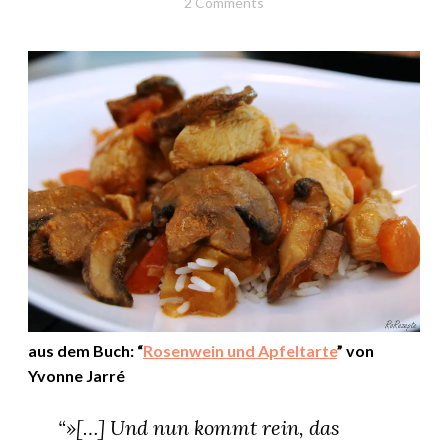
8.
Elly
2 Comments
·
Juli
KOCHEN
&
2018
MEHR
·
REZEPTE
aus dem Buch: “
Rosenwein und Apfeltarte
” von
Yvonne Jarré
“»[…] Und nun kommt rein, das