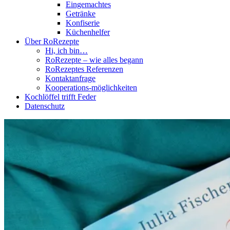
Eingemachtes
Getränke
Konfiserie
Küchenhelfer
Über RoRezepte
Hi, ich bin…
RoRezepte – wie alles begann
RoRezeptes Referenzen
Kontaktanfrage
Kooperations-möglichkeiten
Kochlöffel trifft Feder
Datenschutz