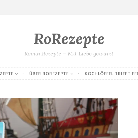
RoRezepte
RomanRezepte – Mit Liebe gewürzt
ZEPTE
ÜBER ROREZEPTE
KOCHLÖFFEL TRIFFT FE
Die kleine Bäckerei am Strandweg – Jenny Colgan