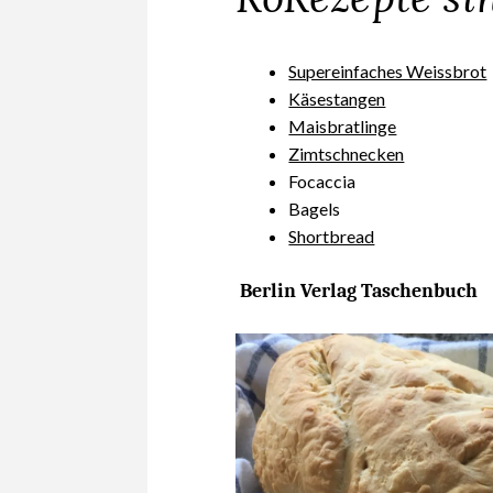
Supereinfaches Weissbrot
Käsestangen
Maisbratlinge
Zimtschnecken
Focaccia
Bagels
Shortbread
Berlin Verlag Tasc
henbuch