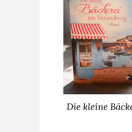
Die kleine Bäc
ALLGEMEIN
·
ROMANE