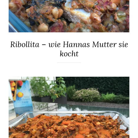
Ribollita – wie Hannas Mutter sie
ALLGEMEIN
·
kocht
EINTÖPFE
&
SUPPEN
26.
Elly
·
Juli
KOCHEN
2017
&
MEHR
·
REZEPTE