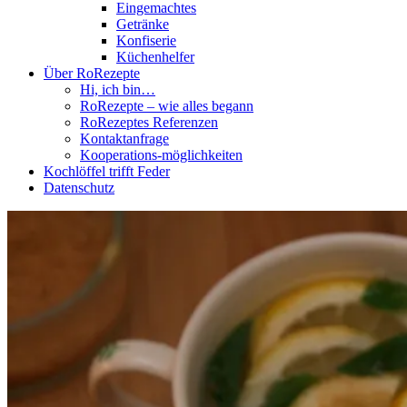
Eingemachtes
Getränke
Konfiserie
Küchenhelfer
Über RoRezepte
Hi, ich bin…
RoRezepte – wie alles begann
RoRezeptes Referenzen
Kontaktanfrage
Kooperations-möglichkeiten
Kochlöffel trifft Feder
Datenschutz