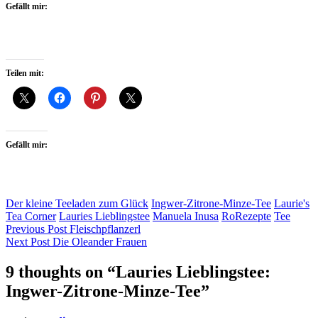
Gefällt mir:
Teilen mit:
Gefällt mir:
Der kleine Teeladen zum Glück
Ingwer-Zitrone-Minze-Tee
Laurie's
Tea Corner
Lauries Lieblingstee
Manuela Inusa
RoRezepte
Tee
Beitragsnavigation
Previous Post
Fleischpflanzerl
Next Post
Die Oleander Frauen
9 thoughts on “
Lauries Lieblingstee:
Ingwer-Zitrone-Minze-Tee
”