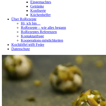
Eingemachtes
Getränke
Konfiserie
Küchenhelfer
Über RoRezepte
Hi, ich bin…
RoRezepte – wie alles begann
RoRezeptes Referenzen
Kontaktanfrage
Kooperations-möglichkeiten
Kochlöffel trifft Feder
Datenschutz