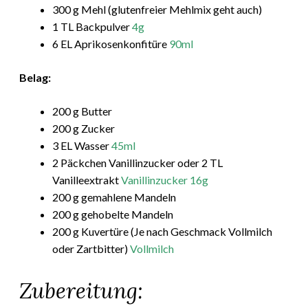
300 g Mehl (glutenfreier Mehlmix geht auch)
1 TL Backpulver
4g
6 EL Aprikosenkonfitüre
90ml
Belag:
200 g Butter
200 g Zucker
3 EL Wasser
45ml
2 Päckchen Vanillinzucker oder 2 TL
Vanilleextrakt
Vanillinzucker 16g
200 g gemahlene Mandeln
200 g gehobelte Mandeln
200 g Kuvertüre (Je nach Geschmack Vollmilch
oder Zartbitter)
Vollmilch
Zubereitung: