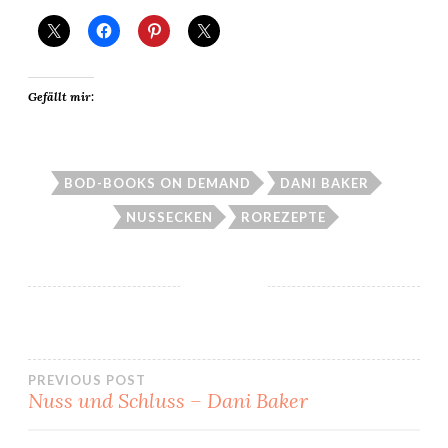
Gefällt mir:
BOD-BOOKS ON DEMAND
DANI BAKER
NUSSECKEN
ROREZEPTE
Beitragsnavigation
PREVIOUS POST
Nuss und Schluss – Dani Baker