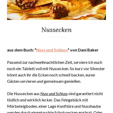
Nussecken
ALLGEMEIN
·
BACKEN
29.
Elly
·
Dezember
GEBÄCK
aus dem Buch: “
Nuss und Schluss
” von Dani Baker
·
2023
REZEPTE
Passend zur nachweihnachtlichen Zeit, serviere ich euch
noch ein Tablett voll mit Nussecken. So kurz vor Silvester
könnt auch ihr die Ecken noch schnell backen, euren
Gästen servieren und gemeinsam genießen.
Die Nussecken aus
Nuss und Schluss
sind garantiert nicht
tödlich und wirklich lecker. Das Feingebäck mit
Mürbeteigboden, einer Lage Konfitüre und Nusshaube
werden durch eingetauchte Schokoecken ergänzt. Oder